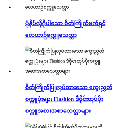
ပုံနှိပ်လိုဂိုပါသော စိတ်ကြိုက်ဖက်ရှင်
လေယာဉ်စက္ကူသေတ္တာ
စိတ်ကြိုက်ပြုလုပ်ထားသော ကွေးညွှတ်
စက္ကူပုံးများ Flashion ဒီဇိုင်းထုပ်ပိုး
စက္ကူအစားအစာသေတ္တာများ