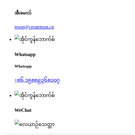
အီးမေးလ်
jeson@createtrust.cn
Whatsapp
Whatsapp
+၈၆ ၁၅၈၈၉၃၆၈၁၀၇
WeChat