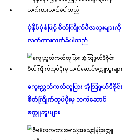
ပုံနှိပ်ပုံစံဖြင့် စိတ်ကြိုက်ပီဇာဘူးများကို
လက်ကားလက်ခံပါသည်
ကွေးညွှတ်ကတ်ထူပြား အံ့သြဖွယ်ဒီဇိုင်း
စိတ်ကြိုက်ထုပ်ပိုးမှု လက်ဆောင်
စက္ကူဘူးများ