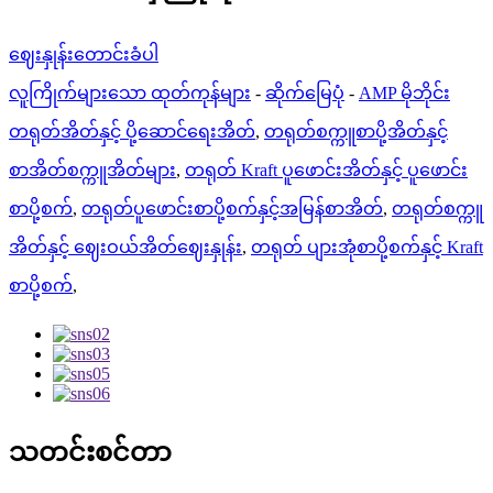
ဈေးနှုန်းတောင်းခံပါ
လူကြိုက်များသော ထုတ်ကုန်များ
-
ဆိုက်မြေပုံ
-
AMP မိုဘိုင်း
တရုတ်အိတ်နှင့် ပို့ဆောင်ရေးအိတ်
,
တရုတ်စက္ကူစာပို့အိတ်နှင့်
စာအိတ်စက္ကူအိတ်များ
,
တရုတ် Kraft ပူဖောင်းအိတ်နှင့် ပူဖောင်း
စာပို့စက်
,
တရုတ်ပူဖောင်းစာပို့စက်နှင့်အမြန်စာအိတ်
,
တရုတ်စက္ကူ
အိတ်နှင့် ဈေးဝယ်အိတ်ဈေးနှုန်း
,
တရုတ် ပျားအုံစာပို့စက်နှင့် Kraft
စာပို့စက်
,
သတင်းစင်တာ