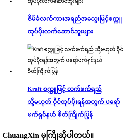
ဇိမ်ခံလက်ကားအရည်အသွေးမြင့်စက္ကူ
ထုပ်ပိုးလက်ဆောင်ဘူးများ
Kraft စက္ကူဖြင့် လက်ဖက်ရည်
သို့မဟုတ် ဝိုင်ထုပ်ပိုးရန်အတွက် ပရော်
ဖက်ရှင်နယ် စိတ်ကြိုက်ပြွန်
ChuangXin မှကြိုဆိုပါတယ်။