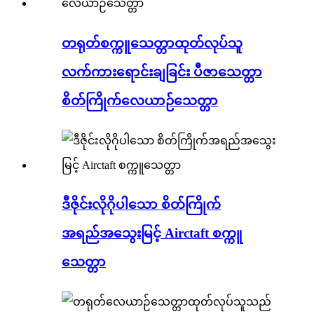
တရုတ်စက္ကူသေတ္တာထုတ်လုပ်သူ
လက်ကားရောင်းချခြင်း ပီဇာသေတ္တာ
စိတ်ကြိုက်လေယာဉ်သေတ္တာ
ဒီဇိုင်းလိုဂိုပါသော စိတ်ကြိုက်
အရည်အသွေးမြင့် Airctaft စက္ကူ
သေတ္တာ