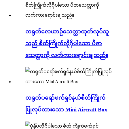
တရုတ်လေယာဉ်သေတ္တာထုတ်လုပ်သူ
သည် စိတ်ကြိုက်လိုဂိုပါသော ပီဇာ
သေတ္တာကို လက်ကားရောင်းချသည်။
တရုတ်ပရော်ဖက်ရှင်နယ်စိတ်ကြိုက်
ပြုလုပ်ထားသော Mini Aircraft Box