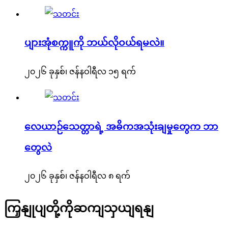
ပျားအုံစက္ကူကို ဘယ်လိုဝယ်ရမလဲ။
၂၀၂၆ ခုနှစ်၊ ဇန်နဝါရီလ ၁၅ ရက်
လေယာဉ်သေတ္တာရဲ့ အဓိကအသုံးချမှုတွေက ဘာ
တွေလဲ
၂၀၂၆ ခုနှစ်၊ ဇန်နဝါရီလ ၈ ရက်
ကြှနျုပျတို့ကိုဆကျသှယျရနျ