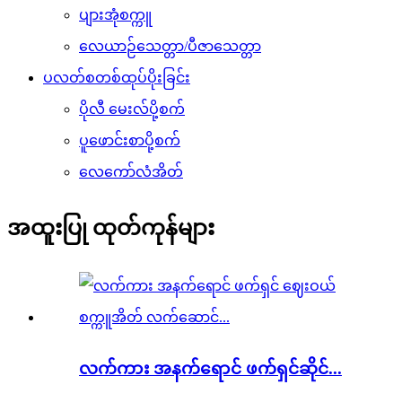
ပျားအုံစက္ကူ
လေယာဉ်သေတ္တာ/ပီဇာသေတ္တာ
ပလတ်စတစ်ထုပ်ပိုးခြင်း
ပိုလီ မေးလ်ပို့စက်
ပူဖောင်းစာပို့စက်
လေကော်လံအိတ်
အထူးပြု ထုတ်ကုန်များ
လက်ကား အနက်ရောင် ဖက်ရှင်ဆိုင်...