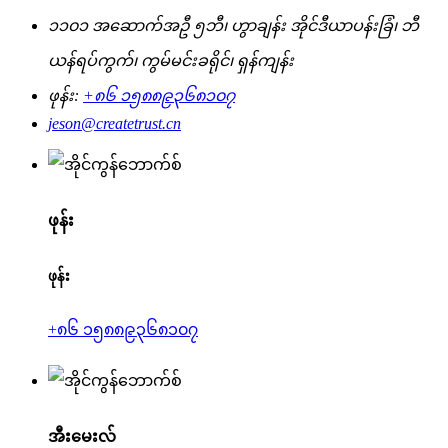
၁၁၀၁ အဆောက်အဦ ၅ဘီ၊ ဟွာချန်း အိုင်ဒီယာပန်းခြံ၊ ဘီ
ယန်ရပ်ကွက်၊ ကွမ်မင်းခရိုင်၊ ရှန်ကျန်း
ဖုန်း:
+၈၆ ၁၅၈၈၉၃၆၈၁၀၇
jeson@createtrust.cn
ဖုန်း
ဖုန်း
+၈၆ ၁၅၈၈၉၃၆၈၁၀၇
အီးမေးလ်