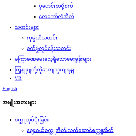
ပူဖောင်းစာပို့စက်
လေကော်လံအိတ်
သတင်းများ
ကုမ္ပဏီသတင်း
စက်မှုလုပ်ငန်းသတင်း
မကြာခဏမေးလေ့ရှိသောမေးခွန်းများ
ကြှနျုပျတို့ကိုဆကျသှယျရနျ
VR
English
အမျိုးအစားများ
စက္ကူထုပ်ပိုးခြင်း
ဈေးဝယ်စက္ကူအိတ်/လက်ဆောင်စက္ကူအိတ်