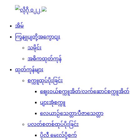
အိမ်
ကြှနျုပျတို့အကွောငျး
သမိုင်း
အဓိကထုတ်ကုန်
ထုတ်ကုန်များ
စက္ကူထုပ်ပိုးခြင်း
ဈေးဝယ်စက္ကူအိတ်/လက်ဆောင်စက္ကူအိတ်
ပျားအုံစက္ကူ
လေယာဉ်သေတ္တာ/ပီဇာသေတ္တာ
ပလတ်စတစ်ထုပ်ပိုးခြင်း
ပိုလီ မေးလ်ပို့စက်