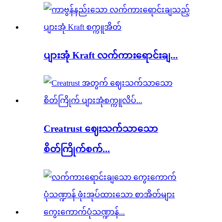
ပျားအုံ Kraft လက်ကားရောင်းချ...
Creatrust ဈေးသက်သာသော
စိတ်ကြိုက်စက်...