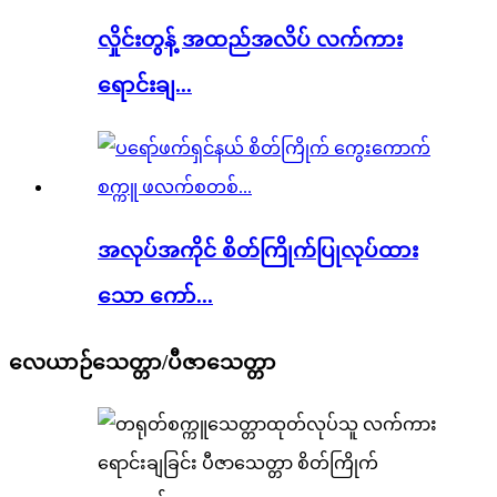
လှိုင်းတွန့် အထည်အလိပ် လက်ကား
ရောင်းချ...
အလုပ်အကိုင် စိတ်ကြိုက်ပြုလုပ်ထား
သော ကော်...
လေယာဉ်သေတ္တာ/ပီဇာသေတ္တာ